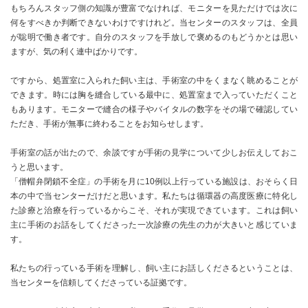
もちろんスタッフ側の知識が豊富でなければ、モニターを見ただけでは次に
何をすべきか判断できないわけですけれど。当センターのスタッフは、全員
が聡明で働き者です。自分のスタッフを手放しで褒めるのもどうかとは思い
ますが、気の利く連中ばかりです。
ですから、処置室に入られた飼い主は、手術室の中をくまなく眺めることが
できます。時には胸を縫合している最中に、処置室まで入っていただくこと
もあります。モニターで縫合の様子やバイタルの数字をその場で確認してい
ただき、手術が無事に終わることをお知らせします。
手術室の話が出たので、余談ですが手術の見学について少しお伝えしておこ
うと思います。
「僧帽弁閉鎖不全症」の手術を月に10例以上行っている施設は、おそらく日
本の中で当センターだけだと思います。私たちは循環器の高度医療に特化し
た診療と治療を行っているからこそ、それが実現できています。これは飼い
主に手術のお話をしてくださった一次診療の先生の力が大きいと感じていま
す。
私たちの行っている手術を理解し、飼い主にお話しくださるということは、
当センターを信頼してくださっている証拠です。