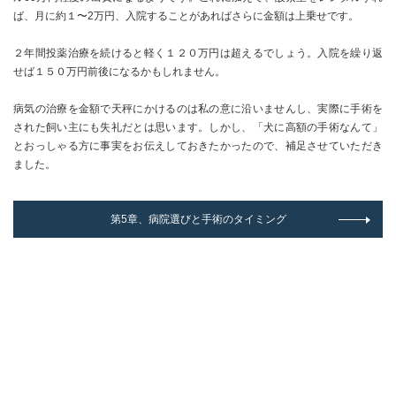
ば、月に約１〜2万円、入院することがあればさらに金額は上乗せです。
２年間投薬治療を続けると軽く１２０万円は超えるでしょう。入院を繰り返
せば１５０万円前後になるかもしれません。
病気の治療を金額で天秤にかけるのは私の意に沿いませんし、実際に手術を
された飼い主にも失礼だとは思います。しかし、「犬に高額の手術なんて」
とおっしゃる方に事実をお伝えしておきたかったので、補足させていただき
ました。
第5章、病院選びと手術のタイミング