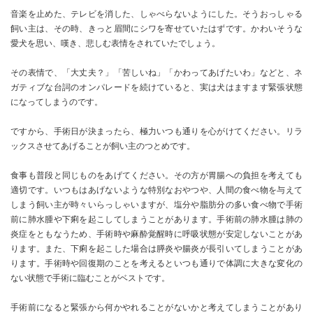
音楽を止めた、テレビを消した、しゃべらないようにした。そうおっしゃる
飼い主は、その時、きっと眉間にシワを寄せていたはずです。かわいそうな
愛犬を思い、嘆き、悲しむ表情をされていたでしょう。
その表情で、「大丈夫？」「苦しいね」「かわってあげたいわ」などと、ネ
ガティブな台詞のオンパレードを続けていると、実は犬はますます緊張状態
になってしまうのです。
ですから、手術日が決まったら、極力いつも通りを心がけてください。リラ
ックスさせてあげることが飼い主のつとめです。
食事も普段と同じものをあげてください。その方が胃腸への負担を考えても
適切です。いつもはあげないような特別なおやつや、人間の食べ物を与えて
しまう飼い主が時々いらっしゃいますが、塩分や脂肪分の多い食べ物で手術
前に肺水腫や下痢を起こしてしまうことがあります。手術前の肺水腫は肺の
炎症をともなうため、手術時や麻酔覚醒時に呼吸状態が安定しないことがあ
ります。また、下痢を起こした場合は膵炎や腸炎が長引いてしまうことがあ
ります。手術時や回復期のことを考えるといつも通りで体調に大きな変化の
ない状態で手術に臨むことがベストです。
手術前になると緊張から何かやれることがないかと考えてしまうことがあり