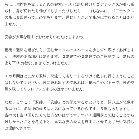
ら……僧帽弁を支えるための腱索がわりに縫い付けたゴアテックスが引っ張
られ、弁が切れたり伸びてしまったりしたら……（ちなみに、ゴアテックス
の糸は６回縛って止めてあります。運動したことで糸がはずれることはあり
ません）。
安静が大事な理由はおわかりいただけますよね。
術後２週間を過ぎたら、囲むサークルのスペースを少しずつ広げてあげます
が、段差のある場所は除きます。２階建てや３階建てのご家庭では、階段の
上り下りは絶対にさせてはいけません。
１カ月間はとにかく安静。間違ってもリードをつけて散歩に行くようなこと
はしないでください。外に連れ出すのであれば、抱っこやバギーで。外の空
気を吸ってリフレッシュするのはかまいません。
なぜ、しつこく「安静」「安静」とお伝えするかというと、飼い主が想像す
る以上に、退院後の愛犬は元気になっているからです。食欲もありますし、
当の犬も走り回りたくて仕方ないはずです。つい１週間前まで動くことすら
難しかったことを考えると、元気な姿の愛犬を自由にさせてあげたい気持ち
は理解できます。