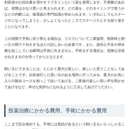
利尿薬や心拍出量を増やすドブタミンという薬を使用します。不整脈があれ
ば、状態はかなり悪いと考えられます。どの薬を、どのタイミングで使うか
などの判断には、循環器の専門知識が求められます。いずれにしてもステー
ジＤになってしまうと、少しよくなったところでステージＣとＤを繰り返す
ことになります。
この段階で手術に切り替える場合は、リスクについてご家族間、獣医師と飼
い主の間で十分すぎるほどの話し合いが必要です。また、急性心不全や肺水
腫を起こしている瞬間は手術に向きません。手術をする場合は、危険な症状
がおさまるのを待ってからとなります。
飼い主にできることは、とにかく愛犬が楽しい、嬉しいと思うことをしてあ
げることです。以前旅行した思い出のある場所に行ってみる、愛犬のお気に
入りの散歩コースを抱っこで歩いてあげる、ご家族の楽しい笑い声を聞かせ
てあげるなど、幸せな気持ちになれるように工夫してあげてください。
投薬治療にかかる費用、手術にかかる費用
ここまで読み進めても、手術には抵抗があるという飼い主もいらっしゃるこ