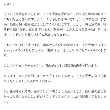
います。
そういう光景を目にした時、ここで手術を受けることのできた動物は本当に
幸せだなぁと思います。よく、子どもは親を選べないという表現を使います
が、動物も飼い主を選ぶことはできないはずです。しかし、待合室で長い時
間待ち続ける飼い主をみていると、動物が「この人なら自分を助けてくれ
る！」と飼い主を選んだように思えてなりません。
ＩＣＵでしばらく過ごすと、麻酔から完全に目覚めます。まだ元気いっぱい
というわけではありませんが、意識ははっきりして目にも力がわいてきま
す。
ここでバイタルをチェックし、問題がなければ2回目の面会を行います。
今度ははっきり声が聞こえ、目も見えていますから、どうぞ愛犬の喜ぶ言葉
かけをたくさんしてあげてください。
飼い主が帰られる時、多少クンクン鳴くこともありますが、飼い主の愛情を
たっぷり感じたあとは、再びＩＣＵでリラックスしながら回復してもらいま
す。