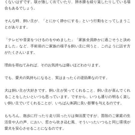
くないはずです。咳が激しく出ていたり、肺水腫を繰り返したりしている場
合もあるでしょう。
そんな時、飼い主が、「とにかく静かにする」という行動をとってしまうこ
とがあります。
「テレビや音楽をつけるのをやめました」「家族全員静かに過ごそうと決め
ました」など、手術前のご家族の様子を飼い主に伺うと、このように話す方
がたくさんいます。
理由を尋ねてみれば、そのお気持ちは痛いほどわかります。
でも、愛犬の気持ちになると、実はまったくの逆効果なのです。
犬は飼い主が大好きです。飼い主が笑ってくれること、飼い主が喜んでくれ
ることをしたいといつも思っています。ですから、いつも通りの明るく楽し
い飼い主でいてくれることが、いちばん体調に良い影響を与えるのです。
もちろん、散歩に行ったり走り回ったりは御法度ですが、普段のご家庭の生
活音や人の声、におい、窓から吹き込む風、そういったいつもと同じ環境が
愛犬を安心させることになるのです。