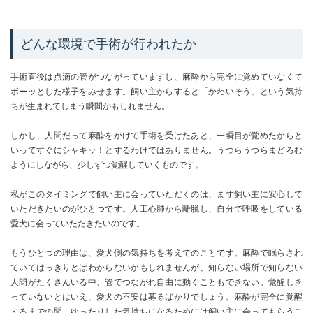
どんな環境で手術が行われたか
手術直後は点滴の管がつながっていますし、麻酔から完全に覚めていなくて
ボーッとした様子をみせます。飼い主からすると「かわいそう」という気持
ちが生まれてしまう瞬間かもしれません。
しかし、人間だって麻酔をかけて手術を受けたあと、一瞬目が覚めたからと
いってすぐにシャキッ！とするわけではありません。うつらうつらまどろむ
ようにしながら、少しずつ覚醒していくものです。
私がこのタイミングで飼い主に会っていただくのは、まず飼い主に安心して
いただきたいのがひとつです。人工心肺から離脱し、自分で呼吸をしている
愛犬に会っていただきたいのです。
もうひとつの理由は、愛犬側の気持ちを考えてのことです。麻酔で眠らされ
ていてはっきりとはわからないかもしれませんが、知らない場所で知らない
人間がたくさんいる中、管でつながれ自由に動くこともできない。覚醒しき
っていないとはいえ、愛犬の不安は募るばかりでしょう。麻酔が完全に覚醒
するまでの間、ゆったりした気持ちになるためには飼い主に会ってもらうこ