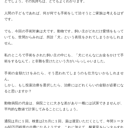
とでしょう。その気持ちは、とてもよくわかります。
人間の子どもであれば、何が何でも手術をして治そうとご家族は考えるはず
です。
でも、今回の手術対象は犬です。動物です。飼い主がどれだけ愛情をもって
いても、世間からみれば、所詮「犬」という表現をされてしまうかもしれま
せん。
私のところで手術をされた飼い主の中にも、「犬にそんなにお金をかけて手
術をするなんて」と非難を受けたという方がいらっしゃいました。
手術の金額だけをみたら、そう思われてしまうのも仕方ないかもしれませ
ん。
しかし、もし投薬治療を選択したら、治療にはどれくらいの金額が必要にな
ると思いますか？
動物病院の代金は、病院ごとに大きな差があり一概には試算できませんが、
平均的な数値で計算してみることにしましょう。
通院は月に１回。検査は2カ月に１回。薬は適宜いただくとして、年間トータ
ル60万円程度の出費になるようです。これに加えて、酸素室をレンタルすれ