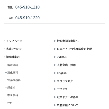
045-910-1210
TEL
045-910-1220
FAX
トップページ
獣医療関係者様へ
当院について
日本どうぶつ先進医療研究所
診療科案内
JVIDAS
循環器科
人材育成・採用
消化器科
English
腎泌尿器科
スタッフ紹介
腫瘍科
アクセス
中医学科
献血ドナーの募集
外科
取材依頼について