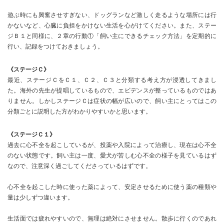
遊ぶ時にも興奮させすぎない、ドッグランなど激しく走るような場所には行
かないなど、心臓に負担をかけない生活を心がけてください。また、ステー
ジＢ１と同様に、２章の行動①「飼い主にできるチェック方法」を定期的に
行い、記録をつけておきましょう。
《ステージＣ》
最近、ステージＣをＣ１、Ｃ２、Ｃ３と分類する考え方が浸透してきまし
た。海外の先生が提唱しているもので、エビデンスが整っているものではあ
りません。しかしステージＣは症状の幅が広いので、飼い主にとってはこの
分類ごとに説明した方がわかりやすいかと思います。
《ステージＣ１》
過去に心不全を起こしているが、投薬や入院によって治療し、現在は心不全
のない状態です。飼い主は一度、愛犬が苦しむ心不全の様子を見ているはず
なので、注意深く過ごしてくださっているはずです。
心不全を起こした時に使った薬によって、安定させるために使う薬の種類や
量は少しずつ違います。
生活面では疲れやすいので、無理は絶対にさせません。散歩に行くのであれ