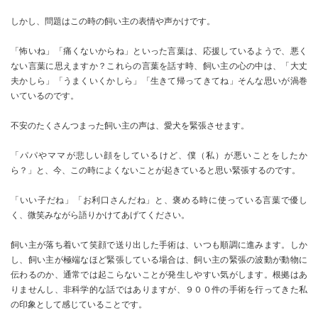
しかし、問題はこの時の飼い主の表情や声かけです。
「怖いね」「痛くないからね」といった言葉は、応援しているようで、悪く
ない言葉に思えますか？これらの言葉を話す時、飼い主の心の中は、「大丈
夫かしら」「うまくいくかしら」「生きて帰ってきてね」そんな思いが渦巻
いているのです。
不安のたくさんつまった飼い主の声は、愛犬を緊張させます。
「パパやママが悲しい顔をしているけど、僕（私）が悪いことをしたか
ら？」と、今、この時によくないことが起きていると思い緊張するのです。
「いい子だね」「お利口さんだね」と、褒める時に使っている言葉で優し
く、微笑みながら語りかけてあげてください。
飼い主が落ち着いて笑顔で送り出した手術は、いつも順調に進みます。しか
し、飼い主が極端なほど緊張している場合は、飼い主の緊張の波動が動物に
伝わるのか、通常では起こらないことが発生しやすい気がします。根拠はあ
りませんし、非科学的な話ではありますが、９００件の手術を行ってきた私
の印象として感じていることです。