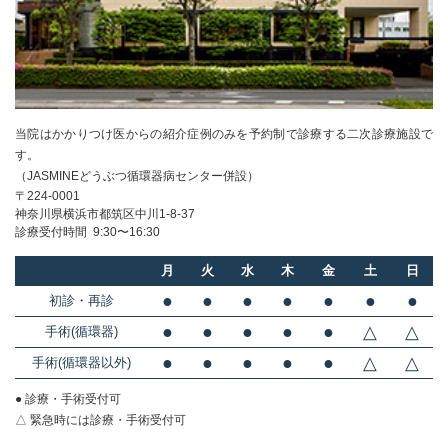
当院はかかりつけ医からの紹介症例のみを
予約制で診療する二次診療施設で
す。
（JASMINEどうぶつ循環器病センター併設）
〒224-0001
神奈川県横浜市都筑区中川1-8-37
診療受付時間 9:30〜16:30
月
火
水
木
金
土
日
●
●
●
●
●
●
●
初診・再診
●
●
●
●
●
△
△
手術(循環器)
●
●
●
●
●
△
△
手術(循環器以外)
● 診療・手術受付可
△ 緊急時には診療・手術受付可