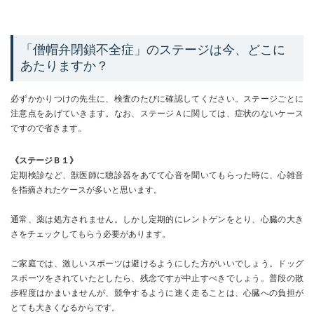
「僧帽弁閉鎖不全症」のステージは今、どこに
あたりますか？
必ずかかりつけの先生に、検査のたびに確認してください。ステージごとに
注意点をあげていきます。なお、ステージＡに関しては、症状のないケース
ですので省きます。
《ステージＢ１》
定期検診など、獣医師に聴診器をあてて心音を聞いてもらった時に、心雑音
を指摘されたケースが多いと思います。
通常、薬は処方されません。しかし定期的にレントゲンをとり、心臓の大き
さをチェックしてもらう必要があります。
ご家庭では、激しいスポーツは避けるようにした方がいいでしょう。ドッグ
スポーツをされていたとしたら、残念ですが中止すべきでしょう。普段の散
歩程度はかまいませんが、競争するように速く走ることは、心臓への負担が
とても大きくなるからです。