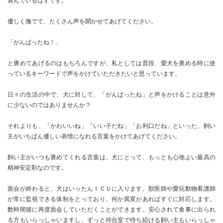
喜んでいるはずです。
優しく撫でて、たくさん声を聞かせてあげてください。
「がんばったね！」
と褒めてあげるのはもちろんですが、私としては普段、愛犬を褒める時に使
っているキーワードで声をかけていただきたいと思っています。
日々の生活の中で、犬に対して、「がんばったね」と声をかけることは意外
に少ないのではありませんか？
それよりも、「かわいいね」「いい子だね」「お利口だね」といった、飼い
主がいちばん優しい表情になれる言葉をかけてあげてください。
飼い主がいつも褒めてくれる言葉は、犬にとって、もっとも心地よい最高の
精神安定剤なのです。
面会が終わると、犬はいったんＩＣＵに入ります。獣医師や愛玩動物看護師
が常に監視できる体制をとっており、何か異変があればすぐに対応します。
数時間後に再度面会していただくことができます。安心されて食事に出られ
る方もいらっしゃいますし、ずっと待合室で待ち続ける飼い主もいらっしゃ