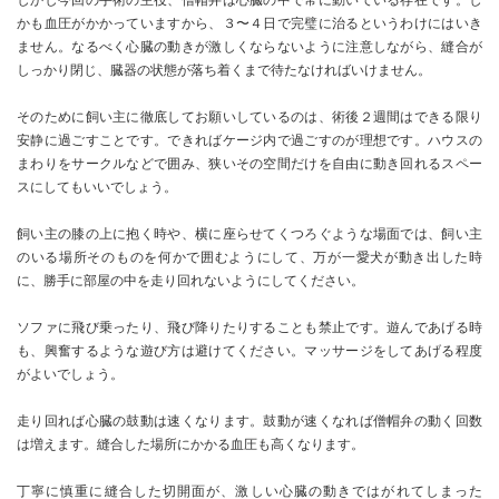
しかし今回の手術の主役、僧帽弁は心臓の中で常に動いている存在です。し
かも血圧がかかっていますから、３〜４日で完璧に治るというわけにはいき
ません。なるべく心臓の動きが激しくならないように注意しながら、縫合が
しっかり閉じ、臓器の状態が落ち着くまで待たなければいけません。
そのために飼い主に徹底してお願いしているのは、術後２週間はできる限り
安静に過ごすことです。できればケージ内で過ごすのが理想です。ハウスの
まわりをサークルなどで囲み、狭いその空間だけを自由に動き回れるスペー
スにしてもいいでしょう。
飼い主の膝の上に抱く時や、横に座らせてくつろぐような場面では、飼い主
のいる場所そのものを何かで囲むようにして、万が一愛犬が動き出した時
に、勝手に部屋の中を走り回れないようにしてください。
ソファに飛び乗ったり、飛び降りたりすることも禁止です。遊んであげる時
も、興奮するような遊び方は避けてください。マッサージをしてあげる程度
がよいでしょう。
走り回れば心臓の鼓動は速くなります。鼓動が速くなれば僧帽弁の動く回数
は増えます。縫合した場所にかかる血圧も高くなります。
丁寧に慎重に縫合した切開面が、激しい心臓の動きではがれてしまった