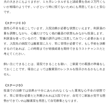
犬の大きさにもよりますが、１カ月レンタルすると諸経費を含め２万円くら
いが相場のようです。いざという時に慌てないためにも用意しておくと安心
です。
《ステージＣ３》
急性心不全を起こしています。入院治療が必要な状態といえます。利尿薬の
量を調整しながら、心臓だけでなく他の臓器の状態もみながら投薬します。
利尿薬を使っているので、腎臓の調子は特に注意してみていく必要がありま
す。入院先の病院では酸素室に入り、常に管理が必要です。もし手術を決断
するのであれば、この時期までが術後経過を期待できるラストチャンスだと
考えてください。
飼い主にできることは、退院できることを願い、ご家庭での看護の準備をし
ておくことです。場合によっては酸素室のレンタルを指示されるかもしれま
せん。
《ステージＤ》
投薬での治療では効果が十分にあらわれなくなった重篤な心不全の状態で
す。常に管理が必要だと判断されれば入院ですが、自宅でご家族が見守る態
勢ができていれば酸素室を用意して自宅療養となります。