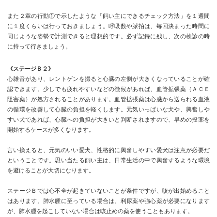
また２章の行動①で示したような「飼い主にできるチェック方法」を１週間
に１度くらいは行っておきましょう。呼吸数や脈拍は、毎回決まった時間に
同じような姿勢で計測できると理想的です。必ず記録に残し、次の検診の時
に持って行きましょう。
《ステージＢ２》
心雑音があり、レントゲンを撮ると心臓の左側が大きくなっていることが確
認できます。少しでも疲れやすいなどの徴候があれば、血管拡張薬（ＡＣＥ
阻害薬）が処方されることがあります。血管拡張薬は心臓から送られる血液
の循環を改善して心臓の負担を軽くします。元気いっぱいな犬や、興奮しや
すい犬であれば、心臓への負担が大きいと判断されますので、早めの投薬を
開始するケースが多くなります。
言い換えると、元気のいい愛犬、性格的に興奮しやすい愛犬は注意が必要だ
ということです。思い当たる飼い主は、日常生活の中で興奮するような環境
を避けることが大切になります。
ステージＢでは心不全が起きていないことが条件ですが、咳が出始めること
はあります。肺水腫に至っている場合は、利尿薬や強心薬が必要になります
が、肺水腫を起こしていない場合は咳止めの薬を使うこともあります。