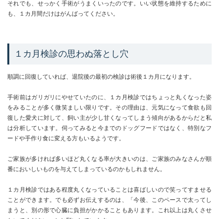
それでも、せっかく手術がうまくいったのです。いい状態を維持するために
も、１カ月間だけはがんばってください。
１カ月検診の思わぬ落とし穴
順調に回復していれば、退院後の最初の検診は術後１カ月になります。
手術前はガリガリにやせていたのに、１カ月検診ではちょっと丸くなった姿
をみることが多く微笑ましい限りです。その理由は、元気になって食欲も回
復した愛犬に対して、飼い主が少し甘くなってしまう傾向があるからだと私
は分析しています。伺ってみると今までのドッグフードではなく、特別なフ
ードや手作り食に変える方もいるようです。
ご家族が多ければ多いほど丸くなる率が大きいのは、ご家族のみなさんが順
番においしいものを与えてしまっているのかもしれません。
１カ月検診ではある程度丸くなっていることは喜ばしいので笑ってすませる
ことができます。でも必ずお伝えするのは、「今後、このペースで太ってし
まうと、別の形で心臓に負担がかかることもあります。これ以上は丸くさせ