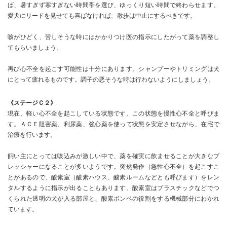
ば、暑すぎず寒すぎない時間帯を選び、ゆっくり短い時間で終わらせます。
愛犬にリードを見せても喜ばなければ、散歩は中止にするべきです。
咳がひどく、苦しそうな時にはかかりつけ医の指示にしたがって薬を調整し
てもらいましょう。
再び心不全を起こす可能性は十分にあります。シャンプーやトリミングは犬
にとって疲れるものです。調子の悪そうな時は行わないようにしましょう。
《ステージＣ２》
現在、軽い心不全を起こしている状態です。この状態を慢性心不全と呼びま
す。ＡＣＥ阻害薬、利尿薬、強心薬を使って状態を安定させながら、在宅で
治療を行います。
飼い主にとっては咳込みが激しい中で、薬を確実に飲ませることが大きなプ
レッシャーになることが多いようです。突然発作（急性心不全）を起こすこ
とがあるので、酸素室（酸素ハウス、酸素ルームなどとも呼びます）をレン
タルするように指示が出ることもあります。酸素室はプラスチックなどでつ
くられた透明の犬が入る部屋と、酸素ボンベの役割をする機械部分にわかれ
ています。