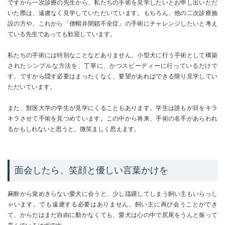
ですから一次診療の先生から、私たちの手術を見学したいとお申し出いただ
いた際は、遠慮なく見学していただいています。もちろん、他の二次診療施
設の方や、これから「僧帽弁閉鎖不全症」の手術にチャレンジしたいと考え
ている先生であっても歓迎しています。
私たちの手術には特別なことなどありません。小型犬に行う手術として構築
されたシンプルな方法を、丁寧に、かつスピーディーに行っているだけで
す。ですから隠す必要はまったくなく、要望があればできる限り見学してい
ただいています。
また、獣医大学の学生が見学にくることもあります。学生は誰もが目をキラ
キラさせて手術を見つめています。この中から将来、手術の名手があらわれ
るかもしれないと思うと、微笑ましく思えます。
面会したら、笑顔と優しい言葉かけを
麻酔から覚めきらない愛犬に会うと、少し躊躇してしまう飼い主もいらっし
ゃいます。でも遠慮する必要はありません。飼い主に再び会うことができ
て、からだはまだ自由に動かなくても、愛犬は心の中で尻尾をうんと振って