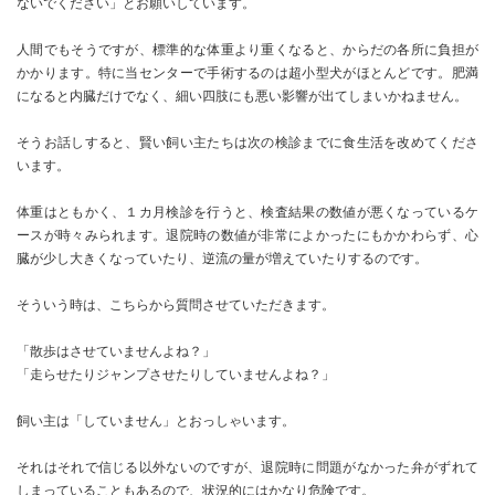
ないでください」とお願いしています。
人間でもそうですが、標準的な体重より重くなると、からだの各所に負担が
かかります。特に当センターで手術するのは超小型犬がほとんどです。肥満
になると内臓だけでなく、細い四肢にも悪い影響が出てしまいかねません。
そうお話しすると、賢い飼い主たちは次の検診までに食生活を改めてくださ
います。
体重はともかく、１カ月検診を行うと、検査結果の数値が悪くなっているケ
ースが時々みられます。退院時の数値が非常によかったにもかかわらず、心
臓が少し大きくなっていたり、逆流の量が増えていたりするのです。
そういう時は、こちらから質問させていただきます。
「散歩はさせていませんよね？」
「走らせたりジャンプさせたりしていませんよね？」
飼い主は「していません」とおっしゃいます。
それはそれで信じる以外ないのですが、退院時に問題がなかった弁がずれて
しまっていることもあるので、状況的にはかなり危険です。