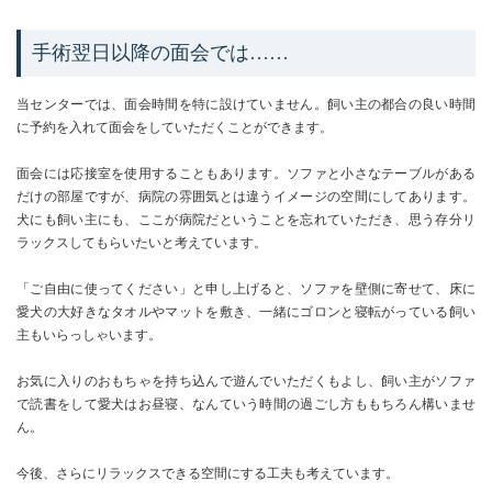
手術翌日以降の面会では……
当センターでは、面会時間を特に設けていません。飼い主の都合の良い時間
に予約を入れて面会をしていただくことができます。
面会には応接室を使用することもあります。ソファと小さなテーブルがある
だけの部屋ですが、病院の雰囲気とは違うイメージの空間にしてあります。
犬にも飼い主にも、ここが病院だということを忘れていただき、思う存分リ
ラックスしてもらいたいと考えています。
「ご自由に使ってください」と申し上げると、ソファを壁側に寄せて、床に
愛犬の大好きなタオルやマットを敷き、一緒にゴロンと寝転がっている飼い
主もいらっしゃいます。
お気に入りのおもちゃを持ち込んで遊んでいただくもよし、飼い主がソファ
で読書をして愛犬はお昼寝、なんていう時間の過ごし方ももちろん構いませ
ん。
今後、さらにリラックスできる空間にする工夫も考えています。