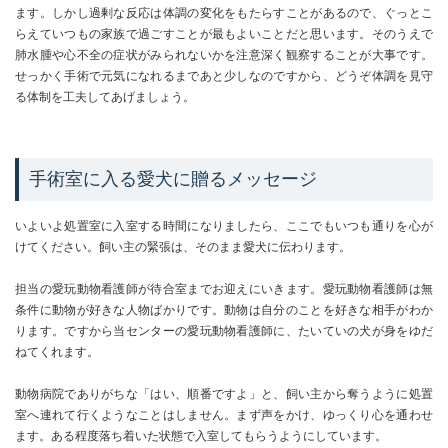
ます。しかし過剰な反応は体調の変化をもたらすことがあるので、ぐっとこ
らえていつもの家族で過ごすことが最もよいことだと思います。そのうえで
肺水腫や心不全の症状がみられないかを注意深く観察することが大事です。
せっかく手術で元気になれるまであと少しなのですから、どうぞ体調を見守
る体制を工夫してあげましょう。
手術室に入る愛犬に贈るメッセージ
いよいよ処置室に入室する時間になりましたら、ここでもいつも通りを心が
けてください。飼い主の緊張は、そのまま愛犬に伝わります。
担当の愛玩動物看護師が待合室までお迎えにいきます。愛玩動物看護師は無
条件に動物が好きな人物ばかりです。動物は自分のことを好きな相手がわか
ります。ですから当センターの愛玩動物看護師に、たいていの犬が身をゆだ
ねてくれます。
動物病院でありがちな「はい、順番ですよ」と、飼い主から奪うように処置
室へ連れて行くようなことはしません。まず声をかけ、ゆっくり心を通わせ
ます。ある程度落ち着いた状態で入室してもらうようにしています。