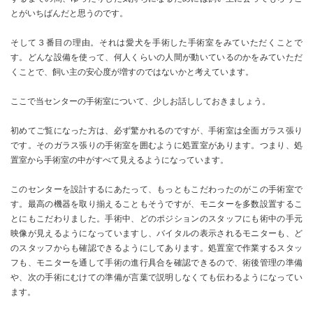
とがいちばんだと思うのです。
そして３番目の理由。それは愛犬を手術した手術室をみていただくことで
す。どんな設備を使って、何人くらいの人間が動いているのかをみていただ
くことで、飼い主の安心度が増すのではないかと考えています。
ここで当センターの手術室について、少しお話ししておきましょう。
初めてご覧になった方は、必ず驚かれるのですが、手術室は全面ガラス張り
です。そのガラス張りの手術室を囲むように処置室があります。つまり、処
置室から手術室の中がすべて見えるようになっています。
このセンターを設計するにあたって、もっともこだわったのがこの手術室で
す。最高の機器を取り揃えることもそうですが、モニターを多数設置するこ
とにもこだわりました。手術中、どのポジションのスタッフにも術中の手元
映像が見えるようになっていますし、バイタルの表示されるモニターも、ど
のスタッフからも確認できるようにしてあります。処置室で作業するスタッ
フも、モニターを通して手術の進行具合を確認できるので、術後管理の準備
や、次の手術にむけての準備が言葉で説明しなくても伝わるようになってい
ます。