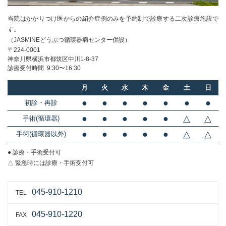
当院はかかりつけ医からの紹介症例のみを
予約制で診療する二次診療施設で
す。
（JASMINEどうぶつ循環器病センター併設）
〒224-0001
神奈川県横浜市都筑区中川1-8-37
診療受付時間 9:30〜16:30
月
火
水
木
金
土
日
●
●
●
●
●
●
●
初診・再診
●
●
●
●
●
△
△
手術(循環器)
●
●
●
●
●
△
△
手術(循環器以外)
● 診療・手術受付可
△ 緊急時には診療・手術受付可
045-910-1210
TEL
045-910-1220
FAX