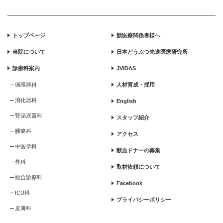
トップページ
獣医療関係者様へ
当院について
日本どうぶつ先進医療研究所
診療科案内
JVIDAS
循環器科
人材育成・採用
消化器科
English
腎泌尿器科
スタッフ紹介
腫瘍科
アクセス
中医学科
献血ドナーの募集
外科
取材依頼について
総合診療科
Facebook
ICU科
プライバシーポリシー
皮膚科