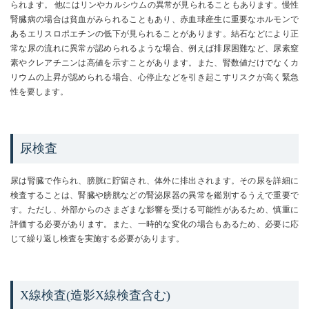
られます。 他にはリンやカルシウムの異常が見られることもあります。慢性
腎臓病の場合は貧血がみられることもあり、赤血球産生に重要なホルモンで
あるエリスロポエチンの低下が見られることがあります。結石などにより正
常な尿の流れに異常が認められるような場合、例えば排尿困難など、尿素窒
素やクレアチニンは高値を示すことがあります。また、腎数値だけでなくカ
リウムの上昇が認められる場合、心停止などを引き起こすリスクが高く緊急
性を要します。
尿検査
尿は腎臓で作られ、膀胱に貯留され、体外に排出されます。その尿を詳細に
検査することは、腎臓や膀胱などの腎泌尿器の異常を鑑別するうえで重要で
す。ただし、外部からのさまざまな影響を受ける可能性があるため、慎重に
評価する必要があります。また、一時的な変化の場合もあるため、必要に応
じて繰り返し検査を実施する必要があります。
X線検査(造影X線検査含む)