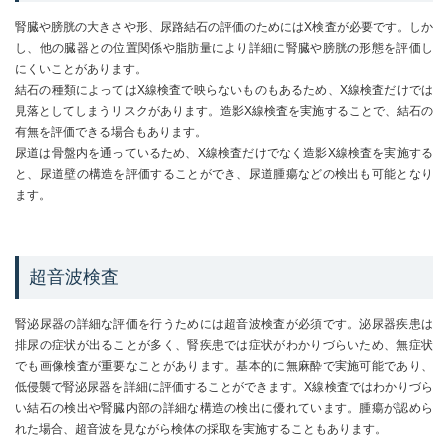
腎臓や膀胱の大きさや形、尿路結石の評価のためにはX検査が必要です。しか
し、他の臓器との位置関係や脂肪量により詳細に腎臓や膀胱の形態を評価し
にくいことがあります。
結石の種類によってはX線検査で映らないものもあるため、X線検査だけでは
見落としてしまうリスクがあります。造影X線検査を実施することで、結石の
有無を評価できる場合もあります。
尿道は骨盤内を通っているため、X線検査だけでなく造影X線検査を実施する
と、尿道壁の構造を評価することができ、尿道腫瘍などの検出も可能となり
ます。
超音波検査
腎泌尿器の詳細な評価を行うためには超音波検査が必須です。泌尿器疾患は
排尿の症状が出ることが多く、腎疾患では症状がわかりづらいため、無症状
でも画像検査が重要なことがあります。基本的に無麻酔で実施可能であり、
低侵襲で腎泌尿器を詳細に評価することができます。X線検査ではわかりづら
い結石の検出や腎臓内部の詳細な構造の検出に優れています。腫瘍が認めら
れた場合、超音波を見ながら検体の採取を実施することもあります。