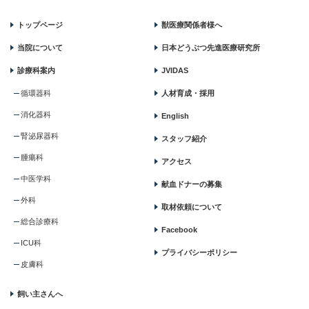
トップページ
獣医療関係者様へ
当院について
日本どうぶつ先進医療研究所
診療科案内
JVIDAS
循環器科
人材育成・採用
消化器科
English
腎泌尿器科
スタッフ紹介
腫瘍科
アクセス
中医学科
献血ドナーの募集
外科
取材依頼について
総合診療科
Facebook
ICU科
プライバシーポリシー
皮膚科
飼い主さんへ