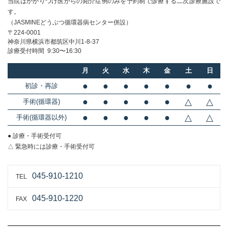
当院はかかりつけ医からの紹介症例のみを
予約制で診療する二次診療施設で
す。
（JASMINEどうぶつ循環器病センター併設）
〒224-0001
神奈川県横浜市都筑区中川1-8-37
診療受付時間 9:30〜16:30
月
火
水
木
金
土
日
●
●
●
●
●
●
●
初診・再診
●
●
●
●
●
△
△
手術(循環器)
●
●
●
●
●
△
△
手術(循環器以外)
● 診療・手術受付可
△ 緊急時には診療・手術受付可
045-910-1210
TEL
045-910-1220
FAX