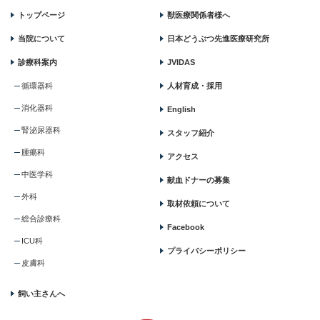
トップページ
獣医療関係者様へ
当院について
日本どうぶつ先進医療研究所
診療科案内
JVIDAS
循環器科
人材育成・採用
消化器科
English
腎泌尿器科
スタッフ紹介
腫瘍科
アクセス
中医学科
献血ドナーの募集
外科
取材依頼について
総合診療科
Facebook
ICU科
プライバシーポリシー
皮膚科
飼い主さんへ