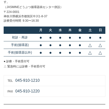
す。
（JASMINEどうぶつ循環器病センター併設）
〒224-0001
神奈川県横浜市都筑区中川1-8-37
診療受付時間 9:30〜16:30
月
火
水
木
金
土
日
●
●
●
●
●
●
●
初診・再診
●
●
●
●
●
△
△
手術(循環器)
●
●
●
●
●
△
△
手術(循環器以外)
● 診療・手術受付可
△ 緊急時には診療・手術受付可
045-910-1210
TEL
045-910-1220
FAX