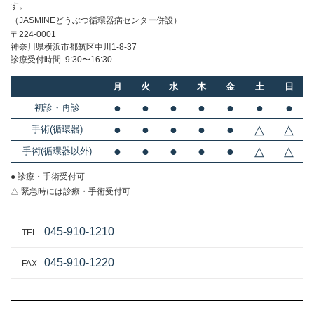
す。
（JASMINEどうぶつ循環器病センター併設）
〒224-0001
神奈川県横浜市都筑区中川1-8-37
診療受付時間 9:30〜16:30
月
火
水
木
金
土
日
●
●
●
●
●
●
●
初診・再診
●
●
●
●
●
△
△
手術(循環器)
●
●
●
●
●
△
△
手術(循環器以外)
● 診療・手術受付可
△ 緊急時には診療・手術受付可
045-910-1210
TEL
045-910-1220
FAX