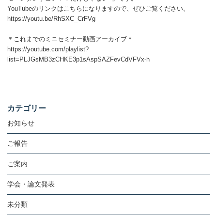
YouTubeのリンクはこちらになりますので、ぜひご覧ください。
https://youtu.be/RhSXC_CrFVg
＊これまでのミニセミナー動画アーカイブ＊
https://youtube.com/playlist?
list=PLJGsMB3zCHKE3p1sAspSAZFevCdVFVx-h
カテゴリー
お知らせ
ご報告
ご案内
学会・論文発表
未分類