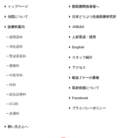
トップページ
獣医療関係者様へ
当院について
日本どうぶつ先進医療研究所
診療科案内
JVIDAS
循環器科
人材育成・採用
消化器科
English
腎泌尿器科
スタッフ紹介
腫瘍科
アクセス
中医学科
献血ドナーの募集
外科
取材依頼について
総合診療科
Facebook
ICU科
プライバシーポリシー
皮膚科
飼い主さんへ