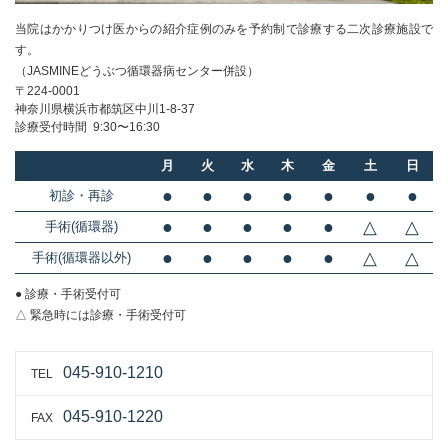
当院はかかりつけ医からの紹介症例のみを
予約制で診療する二次診療施設で
す。
（JASMINEどうぶつ循環器病センター併設）
〒224-0001
神奈川県横浜市都筑区中川1-8-37
診療受付時間 9:30〜16:30
月
火
水
木
金
土
日
●
●
●
●
●
●
●
初診・再診
●
●
●
●
●
△
△
手術(循環器)
●
●
●
●
●
△
△
手術(循環器以外)
● 診療・手術受付可
△ 緊急時には診療・手術受付可
045-910-1210
TEL
045-910-1220
FAX