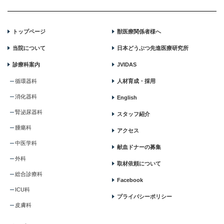
トップページ
獣医療関係者様へ
当院について
日本どうぶつ先進医療研究所
診療科案内
JVIDAS
循環器科
人材育成・採用
消化器科
English
腎泌尿器科
スタッフ紹介
腫瘍科
アクセス
中医学科
献血ドナーの募集
外科
取材依頼について
総合診療科
Facebook
ICU科
プライバシーポリシー
皮膚科